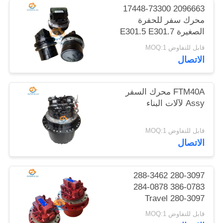
الموقع
2096663 17448-73300
محرك سفر للحفرة
الصغيرة E301.5 E301.7
سياسة
U15 PC15 VIO15
قابل للتفاوض MOQ:1
VIO17
الخصوصية
الاتصال
FTM40A محرك السفر
Assy لآلات البناء
قابل للتفاوض MOQ:1
الاتصال
280-3097 288-3462
386-0783 284-0878
280-3097 Travel
Gearbox with Motor for
قابل للتفاوض MOQ:1
303.5D 303.5E 303C