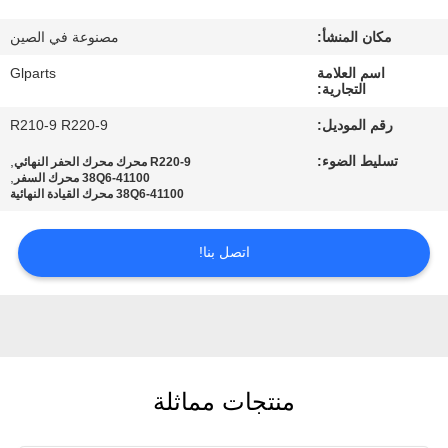
في
مكان المنشأ:
مصنوعة في الصين
المصنع
اسم العلامة
Glparts
التجارية:
مراقبة
رقم الموديل:
R210-9 R220-9
الجودة
تسليط الضوء:
,
R220-9 محرك محرك الحفر النهائي
,
38Q6-41100 محرك السفر
38Q6-41100 محرك القيادة النهائية
اتصل
بنا
اتصل بنا!
أخبار
القضايا
منتجات مماثلة
خريطة