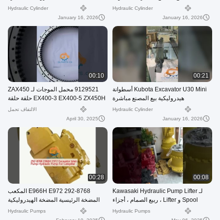
الهيدروليكية
Hydraulic Cylinder
Hydraulic Cylinder
January 16, 2026
January 16, 2026
00:10
00:21
Kubota Excavator U30 Mini أسطوانة
9129521 محمل الموجات لـ ZAX450
هيدروليكية بيع المصنع مباشرة
EX400-3 EX400-5 ZX450H حلقة حلقة
حلقة الحفر
Hydraulic Cylinder
الالتفاف تحمل
April 30, 2025
January 16, 2026
00:28
00:08
لـ Kawasaki Hydraulic Pump Lifter
292-8768 E966H E972 المكعب
Spool و Lifter ، ربيع الصمام ، أجزاء
المضخة الرئيسية المضخة الهيدروليكية
احتياطية للضخة على الحفرة
للكاتيبيلر
Hydraulic Pumps
Hydraulic Pumps