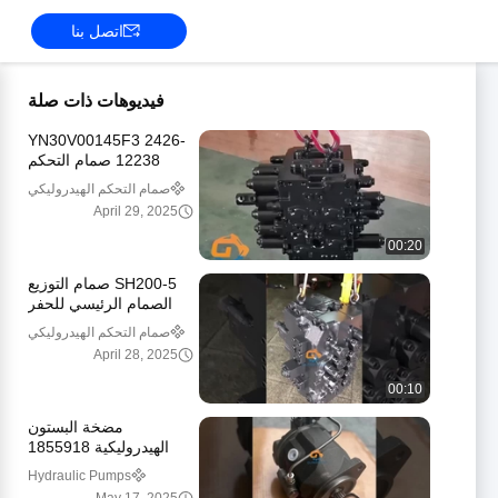
اتصل بنا
فيديوهات ذات صلة
YN30V00145F3 2426-
12238 صمام التحكم
الرئيسي للحفر SK200
صمام التحكم الهيدروليكي
SK210LC-10 SK260-10
April 29, 2025
SK200-10
00:20
SH200-5 صمام التوزيع
الصمام الرئيسي للحفر
Sumitomo
صمام التحكم الهيدروليكي
April 28, 2025
00:10
مضخة البستون
الهيدروليكية 1855918
244-2228 224-6369
Hydraulic Pumps
لجهاز الحفر E428D 420D