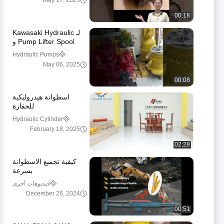
May 17, 2025
430D
00:18
لـ Kawasaki Hydraulic
Pump Lifter Spool و
Lifter ، ربيع الصمام ،
Hydraulic Pumps
أجزاء احتياطية للضخة
May 06, 2025
على الحفرة
00:08
اسطوانة هيدروليكية
للحفارة
Hydraulic Cylinder
February 18, 2025
02:28
كيفية تجميع الاسطوانة
بسرعة
فيديوهات أخرى
December 26, 2024
00:51