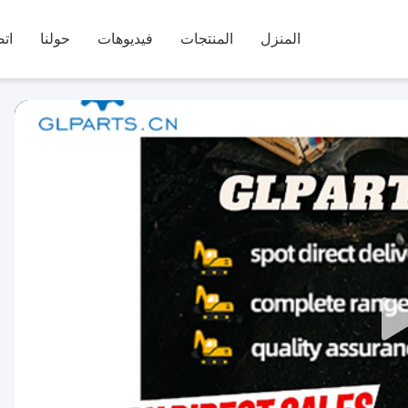
المنزل
المنتجات
فيديوهات
حولنا
اتص