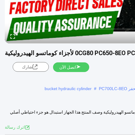
شارك
اتصل الآن
bucket hydraulic cylinder
#
ر 707-01-0CG80 PC650-8EO PC700LC-8EO لأجزاء كوماتسو الهيدروليكية وصف المنتج هذا الجهاز استبدال هو جزء احتياطي أصلي
عرض المزيد
اترك رسالة