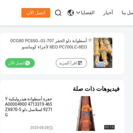

ل بنا
أخبار
القضايا
اتصل الآن
أسطوانة دلو الحفر 707-01-0CG80 PC650-
8EO PC700LC-8EO لأجزاء كوماتسو
الهيدروليكية
اقرأ المزيد
اتصل الآن
فيديوهات ذات صلة
حفرة أسطوانة هيدروليكية Y
A00004900 4713319 465
9271 لسلاسل دلو ZX870-5
G
دلو اسطوانة
00:16
2025-08-28