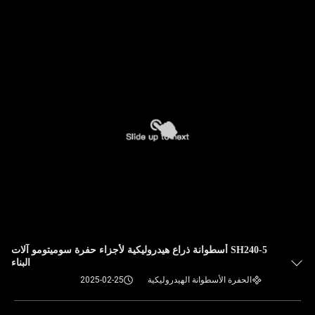
في
المصنع
مراقبة
الجودة
اتصل
بنا
أخبار
SH240-5 أسطوانة ذراع هيدروليكية لأجزاء حفرة سوميتومو آلات
القضايا
البناء
الحفرة الأسطوانة الهيدروليكية
2025-02-25
خريطة