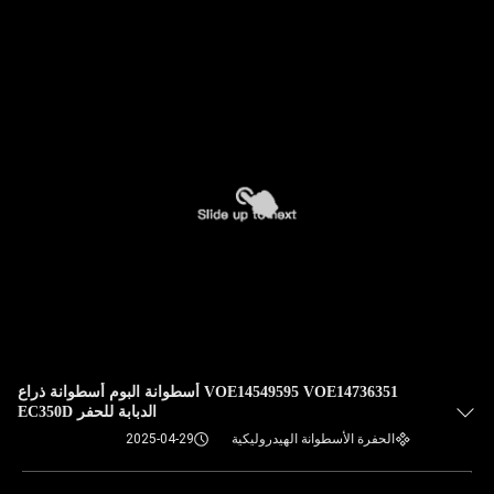
في
المصنع
مراقبة
الجودة
اتصل
بنا
أخبار
VOE14549595 VOE14736351 أسطوانة البوم أسطوانة ذراع
القضايا
الدبابة للحفر EC350D
الحفرة الأسطوانة الهيدروليكية
2025-04-29
خريطة