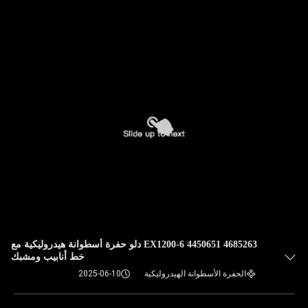
في
المصنع
مراقبة
الجودة
اتصل
بنا
أخبار
4685263 4450651 EX1200-6 دلو حفرة أسطوانة هيدروليكية مع
القضايا
خط أنابيب ومشبك
الحفرة الأسطوانة الهيدروليكية
2025-06-10
خريطة