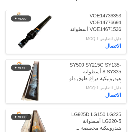
الموقع
VOE14736353
VOE14776694
سياسة
VOE14671536 أسطوانة
الخصوصية
هيدروليكية بقاء الذراع لـ
قابل للتفاوض MOQ:1
EC480D EC480E
الاتصال
EC750E
SY500 SY215C SY135-
8 SY335 أسطوانة
هيدروليكية ذراع طوق دلو
أسطوانة على الحفرة
قابل للتفاوض MOQ:1
الاتصال
LG925D LG150 LG225
LG220-5 أسطوانة
هيدروليكية مخصصة لـ