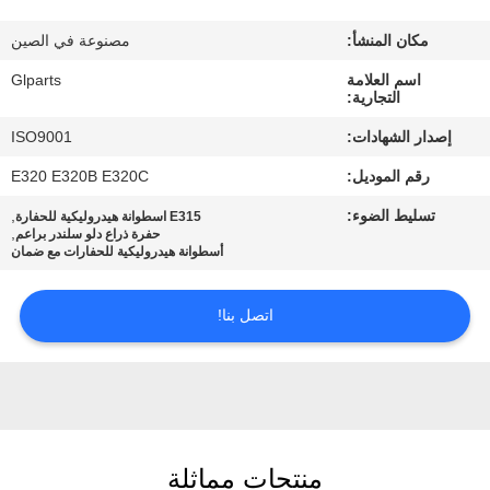
في
مكان المنشأ:
مصنوعة في الصين
المصنع
اسم العلامة
Glparts
التجارية:
مراقبة
إصدار الشهادات:
ISO9001
الجودة
رقم الموديل:
E320 E320B E320C
تسليط الضوء:
,
E315 اسطوانة هيدروليكية للحفارة
اتصل
,
حفرة ذراع دلو سلندر براعم
أسطوانة هيدروليكية للحفارات مع ضمان
بنا
اتصل بنا!
أخبار
القضايا
خريطة
منتجات مماثلة