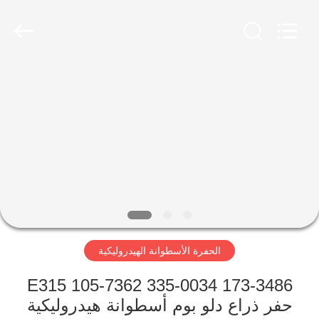
Guoli
Engineering
Machinery
Co.,
Ltd..
All
Rights
Reserved.
الصفحة
الرئيسية
منتجات
فيديوهات
معلومات
الحفرة الأسطوانة الهيدروليكية
عنا
173-3486 335-0034 105-7362 E315
جولة
حفر ذراع دلو بوم أسطوانة هيدروليكية