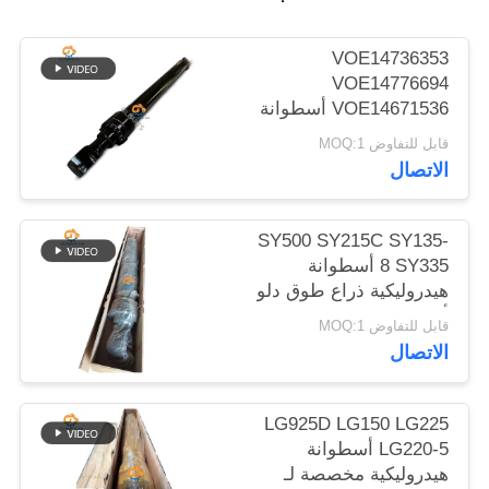
الموقع
VOE14736353
VOE14776694
سياسة
VOE14671536 أسطوانة
الخصوصية
هيدروليكية بقاء الذراع لـ
قابل للتفاوض MOQ:1
EC480D EC480E
الاتصال
EC750E
SY500 SY215C SY135-
8 SY335 أسطوانة
هيدروليكية ذراع طوق دلو
أسطوانة على الحفرة
قابل للتفاوض MOQ:1
الاتصال
LG925D LG150 LG225
LG220-5 أسطوانة
هيدروليكية مخصصة لـ