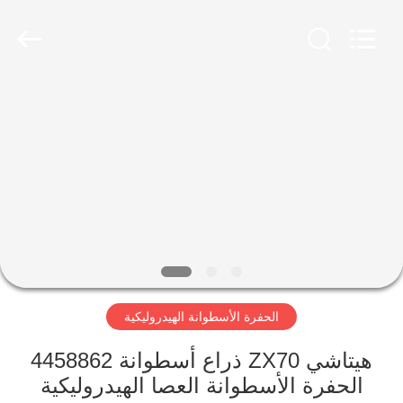
Guoli
Engineering
Machinery
Co.,
Ltd..
All
Rights
Reserved.
الصفحة
الرئيسية
منتجات
فيديوهات
معلومات
الحفرة الأسطوانة الهيدروليكية
عنا
هيتاشي ZX70 ذراع أسطوانة 4458862
جولة
الحفرة الأسطوانة العصا الهيدروليكية