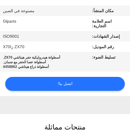
في
مكان المنشأ:
مصنوعة في الصين
المصنع
اسم العلامة
Glparts
التجارية:
مراقبة
إصدار الشهادات:
ISO9001
الجودة
رقم الموديل:
ZX70 زاX70
تسليط الضوء:
,
أسطوانة هيدروليكية حفر هيتاشي ZX70
اتصل
,
أسطوانة عصا الحفر مع ضمان
أسطوانة ذراع هيتاشي 4458862
بنا
اتصل بنا!
أخبار
القضايا
خريطة
منتجات مماثلة