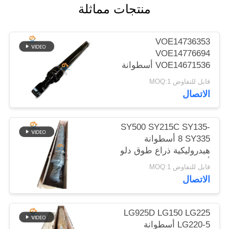
منتجات مماثلة
الموقع
سياسة
VOE14736353
VOE14776694
الخصوصية
VOE14671536 أسطوانة
هيدروليكية بقاء الذراع لـ
قابل للتفاوض MOQ:1
EC480D EC480E
الاتصال
EC750E
SY500 SY215C SY135-
8 SY335 أسطوانة
هيدروليكية ذراع طوق دلو
أسطوانة على الحفرة
قابل للتفاوض MOQ:1
الاتصال
LG925D LG150 LG225
LG220-5 أسطوانة