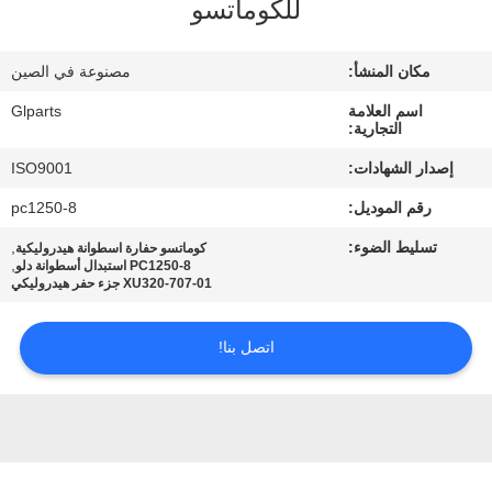
للكوماتسو
في
المصنع
مكان المنشأ:
مصنوعة في الصين
اسم العلامة
Glparts
مراقبة
التجارية:
الجودة
إصدار الشهادات:
ISO9001
رقم الموديل:
pc1250-8
اتصل
تسليط الضوء:
,
كوماتسو حفارة اسطوانة هيدروليكية
بنا
,
PC1250-8 استبدال أسطوانة دلو
707-01-XU320 جزء حفر هيدروليكي
أخبار
اتصل بنا!
القضايا
خريطة