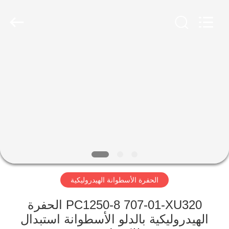
Guoli
Engineering
Machinery
Co.,
Ltd..
All
Rights
Reserved.
الصفحة
الرئيسية
منتجات
فيديوهات
معلومات
الحفرة الأسطوانة الهيدروليكية
عنا
PC1250-8 707-01-XU320 الحفرة
جولة
الهيدروليكية بالدلو الأسطوانة استبدال