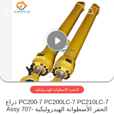
Guoli
Engineering
Machinery
Co.,
Ltd..
All
Rights
Reserved.
الصفحة
الرئيسية
منتجات
فيديوهات
معلومات
الحفرة الأسطوانة الهيدروليكية
عنا
PC200-7 PC200LC-7 PC210LC-7 ذراع
جولة
الحفر الأسطوانة الهيدروليكية Assy 707-