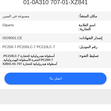
01-0A310 707-01-XZ841
في
المصنع
مكان المنشأ:
مصنوعة في الصين
اسم العلامة
Glparts
مراقبة
التجارية:
الجودة
إصدار الشهادات:
ISO9001;CE
رقم الموديل:
PC200-7 PC200LC-7 PC210LC-7
اتصل
تسليط الضوء:
,
أسطوانة هيدروليكية للحفارة PC210LC-7
بنا
,
PC200-7 الحفرة الأسطوانة الهيدروليكية
أسطوانة هيدروليكية للحفارة 707-01-XZ841
أخبار
اتصل بنا!
القضايا
خريطة