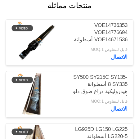
منتجات مماثلة
الموقع
سياسة
VOE14736353
VOE14776694
الخصوصية
VOE14671536 أسطوانة
هيدروليكية بقاء الذراع لـ
قابل للتفاوض MOQ:1
EC480D EC480E
الاتصال
EC750E
SY500 SY215C SY135-
8 SY335 أسطوانة
هيدروليكية ذراع طوق دلو
أسطوانة على الحفرة
قابل للتفاوض MOQ:1
الاتصال
LG925D LG150 LG225
LG220-5 أسطوانة