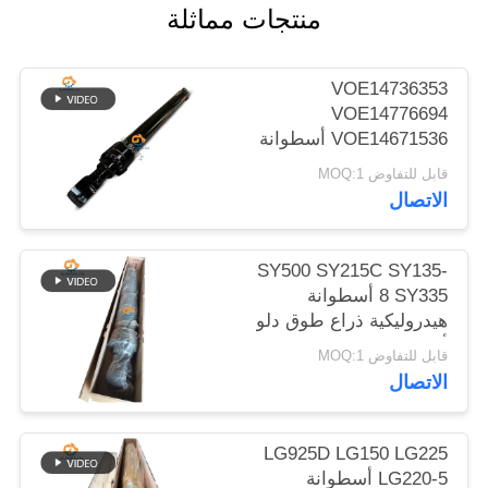
منتجات مماثلة
الموقع
سياسة
VOE14736353
VOE14776694
الخصوصية
VOE14671536 أسطوانة
هيدروليكية بقاء الذراع لـ
قابل للتفاوض MOQ:1
EC480D EC480E
الاتصال
EC750E
SY500 SY215C SY135-
8 SY335 أسطوانة
هيدروليكية ذراع طوق دلو
أسطوانة على الحفرة
قابل للتفاوض MOQ:1
الاتصال
LG925D LG150 LG225
LG220-5 أسطوانة