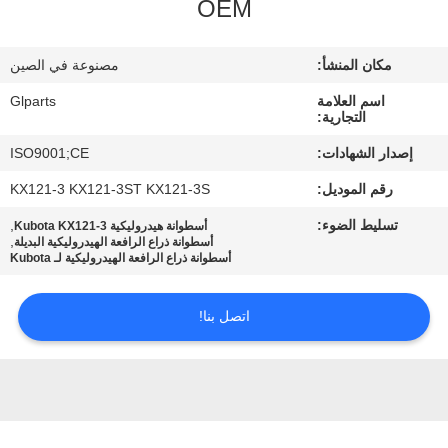
OEM
في
المصنع
مكان المنشأ:
مصنوعة في الصين
اسم العلامة
Glparts
مراقبة
التجارية:
الجودة
إصدار الشهادات:
ISO9001;CE
رقم الموديل:
KX121-3 KX121-3ST KX121-3S
اتصل
تسليط الضوء:
,
أسطوانة هيدروليكية Kubota KX121-3
بنا
,
أسطوانة ذراع الرافعة الهيدروليكية البديلة
أسطوانة ذراع الرافعة الهيدروليكية لـ Kubota
أخبار
اتصل بنا!
القضايا
خريطة