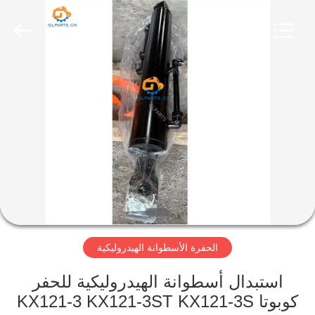
Guoli
Engineering
Machinery
Co.,
Ltd..
All
Rights
Reserved.
الصفحة
الرئيسية
منتجات
فيديوهات
معلومات
الحفرة الأسطوانة الهيدروليكية
عنا
استبدال أسطوانة الهيدروليكية للحفر
جولة
كوبوتا KX121-3 KX121-3ST KX121-3S